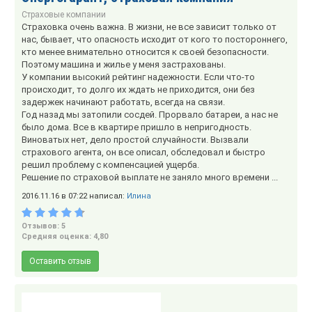
Страховые компании
Страховка очень важна. В жизни, не все зависит только от
нас, бывает, что опасность исходит от кого то постороннего,
кто менее внимательно относится к своей безопасности.
Поэтому машина и жилье у меня застрахованы.
У компании высокий рейтинг надежности. Если что-то
происходит, то долго их ждать не приходится, они без
задержек начинают работать, всегда на связи.
Год назад мы затопили сосдей. Прорвало батареи, а нас не
было дома. Все в квартире пришло в непригодность.
Виноватых нет, дело простой случайности. Вызвали
страхового агента, он все описал, обследовал и быстро
решил проблему с компенсацией ущерба.
Решение по страховой выплате не заняло много времени ...
2016.11.16 в 07:22 написал:
Илина
Отзывов: 5
Средняя оценка: 4,80
Оставить отзыв