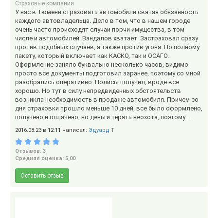
Страховые компании
У нас в Тюмени страховать автомобили святая обязанность
каждого автовладельца. Дело в том, что в нашем городе
очень часто происходят случаи порчи имущества, в том
числе и автомобилей. Вандалов хватает. Застраховал сразу
против подобных случаев, а также против угона. По полному
пакету, который включает как КАСКО, так и ОСАГО.
Оформление заняло буквально несколько часов, видимо
просто все документы подготовил заранее, поэтому со мной
разобрались оперативно. Полисы получил, вроде все
хорошо. Но тут в силу непредвиденных обстоятельств
возникла необходимость в продаже автомобиля. Причем со
дня страховки прошло меньше 10 дней, все было оформлено,
получено и оплачено, но деньги терять неохота, поэтому ...
2016.08.23 в 12:11 написал:
Эдуард T
Отзывов: 3
Средняя оценка: 5,00
Оставить отзыв